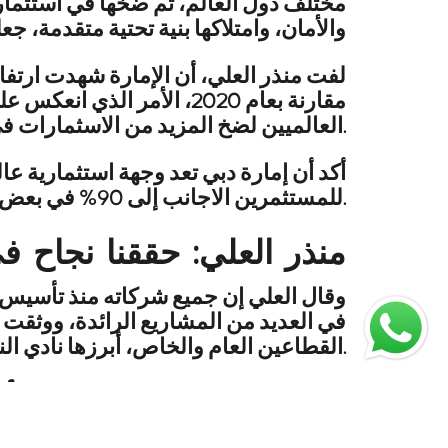
مختلف دول العالم، تم ضخها في استثمارا
والأمان، وامتلاكها بنية تحتية متقدمة، ج
لفت منذر العلي، أن الإمارة شهدت ارتفاع
مقارنة بعام 2020، الأمر
العالميين لضخ المزيد من الاسثمارات في قطاع العقارات.
أكد أن إمارة دبي تعد وجهة استثمارية ع
للمستثمرين الاجانب إلى 90% في بعض القطاعات الحيوية مع الجدير بالذكر ارتفاع نسبة المستثمرين الروس خلال الفترة الأخيرة.
منذر العلي: حققنا نجاح ف
في العديد من المشاريع الرائدة، ووثقت
القطاعين العام والخاص، أبرزها نادي النصر، وبلدية دبي، وتراخيص، وهيئة الطرق والمواصلات، ونخيل، وغيرها.
منذر العلي يكشف عن أحدث مشروع لشركة “كي ميفينز للتطوير”
وكشف العلي أن أحدث مشروع لشركة “كي م