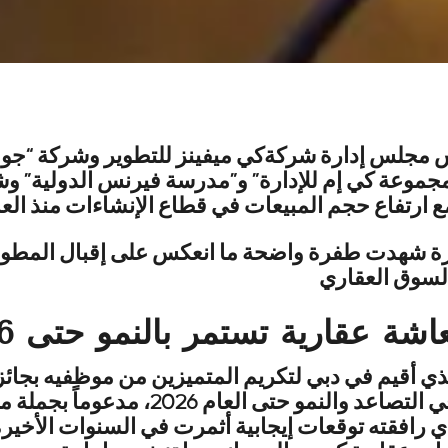
س مجلس إدارة شركةكي ميفينز للتطوير وشركة “جو
مجموعة كي إم للإدارة” و”مدرسة فيرنس الدولية” وش
مارة شهدت طفرة واضحة ما انعكس على إقبال المطور
شة عقارية تستمر بالنمو حتى 2026
الشركات، أن يستمر الانتعاش العقاري في
ستضافتها لمعرض إكسبو 2020، الذي رافقته توقعات إيجابية أثمرت في 