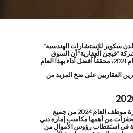
لدن سكوير للإستشارات الهندسية”
ركة “فيجن العقارية” أن السوق
ين العقاريين على ضخ المزيد من
توقع العلي خلال حفل الإفطار السنوي الذي أقيم في دبي لتكريم المتميزين من موظفيه بجائزة موظف العام 2024 من جميع
 التصاعد والنمو حتى العام 2026، مدعوماً بجملة محفزات من أهمها مكاسب إمارة دبي
السنوات الأخيرة في استقطاب رؤوس الأموال من