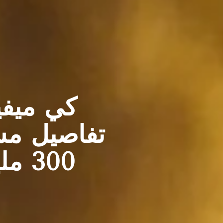
كي ميفي
تفاصيل مشر
300 مليون درهم في دبي