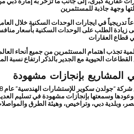
ت عقارية كبرى، إلى جانب ما تزخر به إمارة دبي من
علتها وجهة جاذبة للمستثمرين
اً تدريجياً في ايجارات الوحدات السكنية خلال العام
 الذي انعكس على زيادة الطلب على الوحدات السكنية بأسعار
المية تجذب اهتمام المستثمرين من جميع أنحاء العال
ي المشاريع بإنجازات مشهودة
 وعودها وسمعتها بإنجازات مشهودة في تسليم العدي
يفينز للتطوير” هو “ذا تيراسيز مراسي درايف” الك