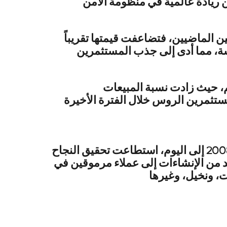
 ريادة عالمية في منظومة الأمن
ين الماضيين، فتضاعفت قيمتها تقريباً
 منافسة، مما أدى إلى جذب المستثمرين
م، حيث زادت نسبة المبيعات
وقال العلي إن جميع شركاته منذ تأسيس شركة “جولدن سكوير للإستشارات الهندسية” عام 2008 إلى اليوم، استطاعت تحقيق النجاح
د من الإنشاءات إلى عملاء مرموقين في
ائن في قلب الخليج التجاري بدبي،