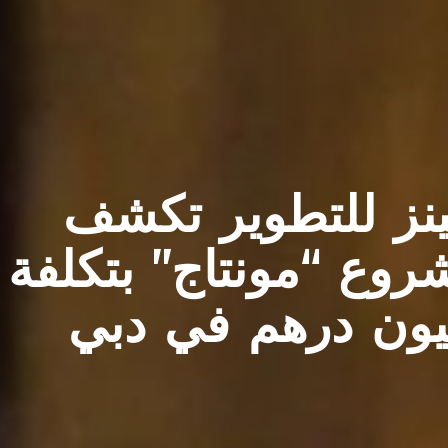
نز للتطوير تكشف
وع “مونتاج” بتكلفة