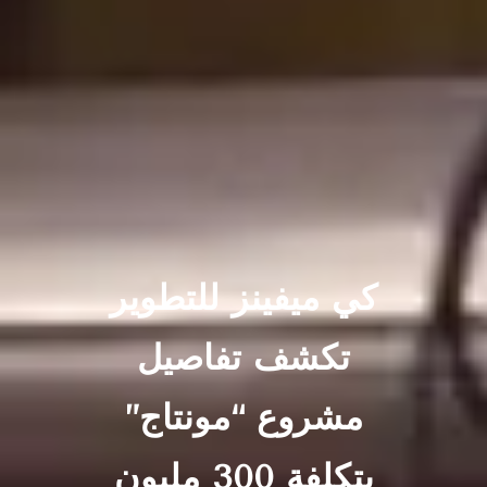
كي ميفينز للتطوير
تكشف تفاصيل
مشروع “مونتاج”
بتكلفة 300 مليون