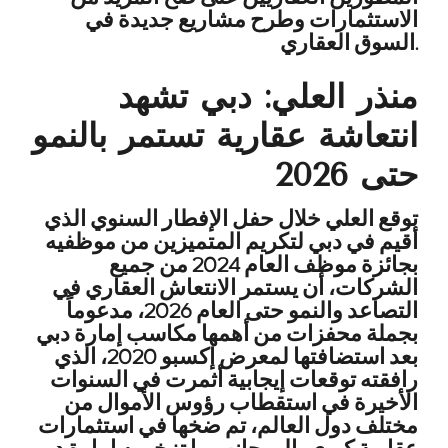
الاستثمارات وطرح مشاريع جديدة في
السوق العقاري.
منذر العلي: دبي تشهد
انتعاشة عقارية تستمر بالنمو
حتى 2026
توقع العلي خلال حفل الإفطار السنوي الذي
أقيم في دبي لتكريم المتميزين من موظفيه
بجائزة موظف العام 2024 من جميع
الشركات، أن يستمر الانتعاش العقاري في
التصاعد والنمو حتى العام 2026، مدعوماً
بجملة محفزات من أهمها مكاسب إمارة دبي
بعد استضافتها لمعرض إكسبو 2020، الذي
رافقته توقعات إيجابية أثمرت في السنوات
الأخيرة في استقطاب رؤوس الأموال من
مختلف دول العالم، تم ضخها في استثمارات