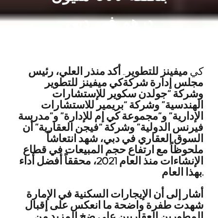
درهم في دبي
كي
ميفينز للتطوير
..
أكد منذر العلي، رئيس
مجلس إدارة شركةكي ميفينز للتطوير
وشركة “جولدن سكوير للإستشارات
الهندسية” وشركة “بريمير للاستشارات
الإدارية” و”مجموعة كي إم للإدارة” و”مدرسة
فيرنس الدولية” وشركة “فيجن العقارية” أن
السوق العقاري في دبي، شهد انتعاشاً
ملحوظاً مع ارتفاع حجم المبيعات في قطاع
الإنشاءات منذ العام 2021، محققاً أفضل أداء
بهذا العام.
أشار إلى أن الإيجارات السكنية في الإمارة
شهدت طفرة واضحة ما انعكس على إقبال
المطورين العقاريين على ضخ المزيد من