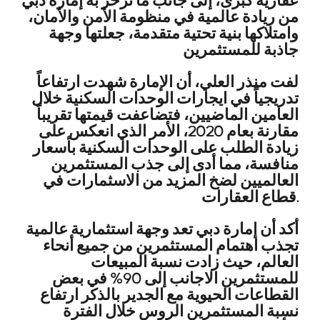
عقارية كبرى، إلى جانب ما تزخر به إمارة دبي
من ريادة عالمية في منظومة الأمن والأمان،
وامتلاكها بنية تحتية متقدمة، جعلتها وجهة
جاذبة للمستثمرين
لفت منذر العلي، أن الإمارة شهدت ارتفاعاً
تدريجياً في ايجارات الوحدات السكنية خلال
العامين الماضيين، فتضاعفت قيمتها تقريباً
مقارنة بعام 2020، الأمر الذي انعكس على
زيادة الطلب على الوحدات السكنية بأسعار
منافسة، مما أدى إلى جذب المستثمرين
العالميين لضخ المزيد من الاسثمارات في
قطاع العقارات.
أكد أن إمارة دبي تعد وجهة استثمارية عالمية
تجذب اهتمام المستثمرين من جميع أنحاء
العالم، حيث زادت نسبة المبيعات
للمستثمرين الاجانب إلى 90% في بعض
القطاعات الحيوية مع الجدير بالذكر ارتفاع
نسبة المستثمرين الروس خلال الفترة