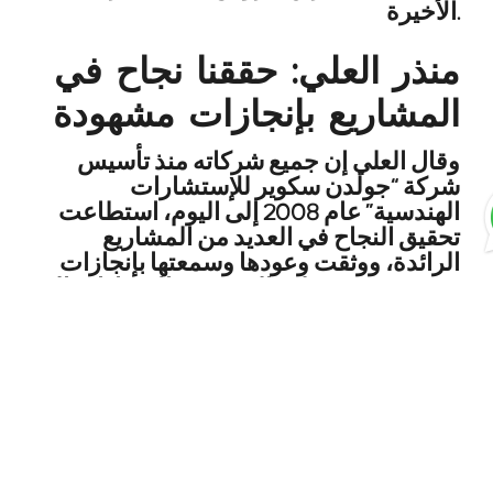
الأخيرة.
منذر العلي: حققنا نجاح في
المشاريع بإنجازات مشهودة
وقال العلي إن جميع شركاته منذ تأسيس
شركة “جولدن سكوير للإستشارات
الهندسية” عام 2008 إلى اليوم، استطاعت
تحقيق النجاح في العديد من المشاريع
الرائدة، ووثقت وعودها وسمعتها بإنجازات
مشهودة في تسليم العديد من الإنشاءات إلى
عملاء مرموقين في القطاعين العام
والخاص، أبرزها نادي النصر، وبلدية دبي،
وتراخيص، وهيئة الطرق والمواصلات،
ونخيل، وغيرها.
منذر العلي يكشف عن
أحدث مشروع لشركة “كي